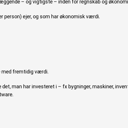
læggende – og vigtigste – inden for regnskab og økonomi
ller person) ejer, og som har økonomisk værdi.
e med fremtidig værdi.
det, man har investeret i – fx bygninger, maskiner, invent
ftware.