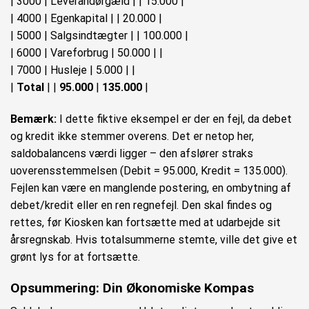
| 3000 | Leverandørgæld | | 15.000 |
| 4000 | Egenkapital | | 20.000 |
| 5000 | Salgsindtægter | | 100.000 |
| 6000 | Vareforbrug | 50.000 | |
| 7000 | Husleje | 5.000 | |
|
Total
| |
95.000
|
135.000
|
Bemærk:
I dette fiktive eksempel er der en fejl, da debet
og kredit ikke stemmer overens. Det er netop her,
saldobalancens værdi ligger – den afslører straks
uoverensstemmelsen (Debit = 95.000, Kredit = 135.000).
Fejlen kan være en manglende postering, en ombytning af
debet/kredit eller en ren regnefejl. Den skal findes og
rettes, før Kiosken kan fortsætte med at udarbejde sit
årsregnskab. Hvis totalsummerne stemte, ville det give et
grønt lys for at fortsætte.
Opsummering: Din Økonomiske Kompas