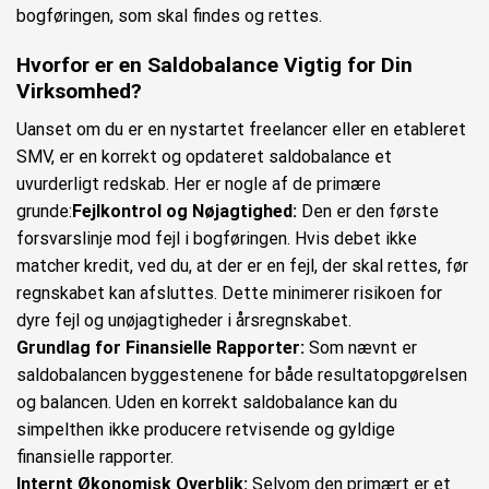
bogføringen, som skal findes og rettes.
Hvorfor er en Saldobalance Vigtig for Din
Virksomhed?
Uanset om du er en nystartet freelancer eller en etableret
SMV, er en korrekt og opdateret saldobalance et
uvurderligt redskab. Her er nogle af de primære
grunde:
Fejlkontrol og Nøjagtighed:
Den er den første
forsvarslinje mod fejl i bogføringen. Hvis debet ikke
matcher kredit, ved du, at der er en fejl, der skal rettes, før
regnskabet kan afsluttes. Dette minimerer risikoen for
dyre fejl og unøjagtigheder i årsregnskabet.
Grundlag for Finansielle Rapporter:
Som nævnt er
saldobalancen byggestenene for både resultatopgørelsen
og balancen. Uden en korrekt saldobalance kan du
simpelthen ikke producere retvisende og gyldige
finansielle rapporter.
Internt Økonomisk Overblik:
Selvom den primært er et