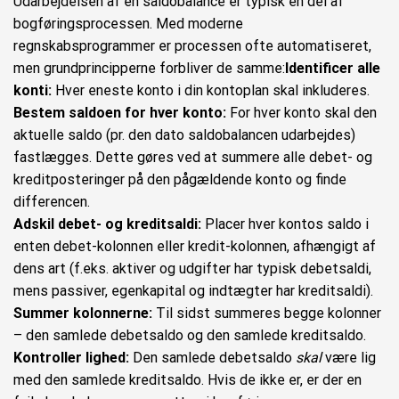
Udarbejdelsen af en saldobalance er typisk en del af
bogføringsprocessen. Med moderne
regnskabsprogrammer er processen ofte automatiseret,
men grundprincipperne forbliver de samme:
Identificer alle
konti:
Hver eneste konto i din kontoplan skal inkluderes.
Bestem saldoen for hver konto:
For hver konto skal den
aktuelle saldo (pr. den dato saldobalancen udarbejdes)
fastlægges. Dette gøres ved at summere alle debet- og
kreditposteringer på den pågældende konto og finde
differencen.
Adskil debet- og kreditsaldi:
Placer hver kontos saldo i
enten debet-kolonnen eller kredit-kolonnen, afhængigt af
dens art (f.eks. aktiver og udgifter har typisk debetsaldi,
mens passiver, egenkapital og indtægter har kreditsaldi).
Summer kolonnerne:
Til sidst summeres begge kolonner
– den samlede debetsaldo og den samlede kreditsaldo.
Kontroller lighed:
Den samlede debetsaldo
skal
være lig
med den samlede kreditsaldo. Hvis de ikke er, er der en