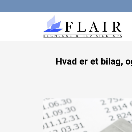
Fortsæt
til
indhold
Hvad er et bilag,