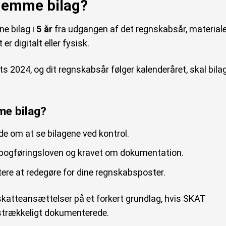
gemme bilag?
e bilag i
5 år
fra udgangen af det regnskabsår, material
r digitalt eller fysisk.
ts 2024, og dit regnskabsår følger kalenderåret, skal bila
me bilag?
 om at se bilagene ved kontrol.
f bogføringsloven og kravet om dokumentation.
tere at redegøre for dine regnskabsposter.
 skatteansættelser på et forkert grundlag, hvis SKAT
ilstrækkeligt dokumenterede.