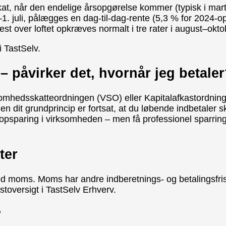
t, når den endelige årsopgørelse kommer (typisk i marts).
r–1. juli, pålægges en dag-til-dag-rente (5,3 % for 2024-op
 rest over loftet opkræves normalt i tre rater i august–okt
i TastSelv.
påvirker det, hvornår jeg betale
omhedsskatteordningen (VSO) eller Kapitalafkastordnin
 dit grundprincip er fortsat, at du løbende indbetaler s
psparing i virksomheden – men få professionel sparring, 
ter
ed moms. Moms har andre indberetnings- og betalingsfri
stoversigt i TastSelv Erhverv.
?