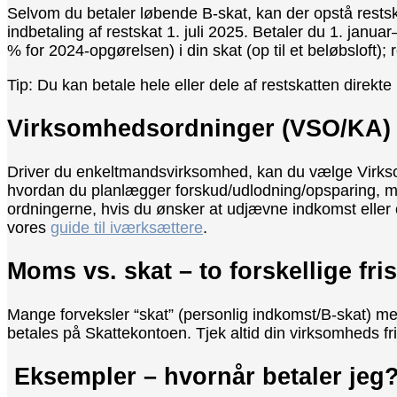
Selvom du betaler løbende B-skat, kan der opstå restska
indbetaling af restskat 1. juli 2025. Betaler du 1. janua
% for 2024-opgørelsen) i din skat (op til et beløbsloft);
Tip: Du kan betale hele eller dele af restskatten direkte 
Virksomhedsordninger (VSO/KA) – 
Driver du enkeltmandsvirksomhed, kan du vælge Virks
hvordan du planlægger forskud/udlodning/opsparing, men
ordningerne, hvis du ønsker at udjævne indkomst eller o
vores
guide til iværksættere
.
Moms vs. skat – to forskellige fris
Mange forveksler “skat” (personlig indkomst/B-skat) m
betales på Skattekontoen. Tjek altid din virksomheds fri
Eksempler – hvornår betaler jeg