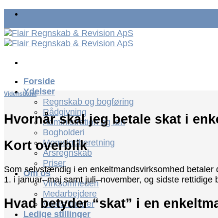
Fortsæt
til
indhold
Forside
Ydelser
Vidensbank
Regnskab og bogføring
Rådgivning
Hvornår skal jeg betale skat i e
Administration og løn
Bogholderi
Kort overblik
Momsindberetning
Årsregnskab
Priser
Som selvstændig i en enkeltmandsvirksomhed betaler du 
Om os
1. i januar–maj samt juli–november, og sidste rettidig
Virksomheden
Medarbejdere
Hvad betyder “skat” i en enkelt
Vores kunder
Ledige stillinger