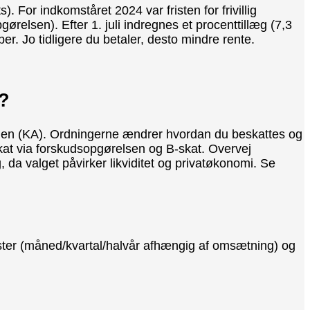
 For indkomståret 2024 var fristen for frivillig
gørelsen). Efter 1. juli indregnes et procenttillæg (7,3
ober. Jo tidligere du betaler, desto mindre rente.
r?
gen (KA). Ordningerne ændrer hvordan du beskattes og
kat via forskudsopgørelsen og B-skat. Overvej
da valget påvirker likviditet og privatøkonomi. Se
ster (måned/kvartal/halvår afhængig af omsætning) og