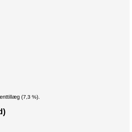
enttillæg (7,3 %).
d)