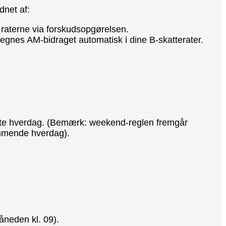
dnet af:
r raterne via forskudsopgørelsen.
regnes AM-bidraget automatisk i dine B-skatterater.
næste hverdag. (Bemærk: weekend-reglen fremgår
kommende hverdag).
måneden kl. 09).