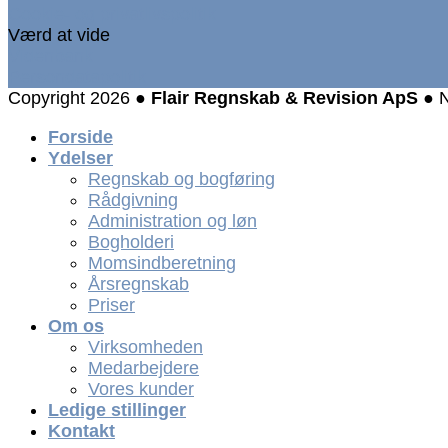
Cookie- og privatlivspolitik
Værd at vide
Videnbank
Persondatapolitik
Copyright 2026 ●
Flair Regnskab & Revision ApS
● N
Forside
Ydelser
Regnskab og bogføring
Rådgivning
Administration og løn
Bogholderi
Momsindberetning
Årsregnskab
Priser
Om os
Virksomheden
Medarbejdere
Vores kunder
Ledige stillinger
Kontakt