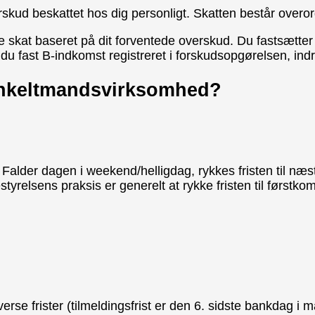
kud beskattet hos dig personligt. Skatten består overor
e skat baseret på dit forventede overskud. Du fastsætte
du fast B-indkomst registreret i forskudsopgørelsen, ind
 enkeltmandsvirksomhed?
. Falder dagen i weekend/helligdag, rykkes fristen til 
styrelsens praksis er generelt at rykke fristen til først
erse frister (tilmeldingsfrist er den 6. sidste bankdag i 