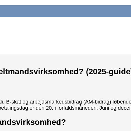
nkeltmandsvirksomhed? (2025-guide
B-skat og arbejdsmarkedsbidrag (AM-bidrag) løbende i år
e betalingsdag er den 20. i forfaldsmåneden. Juni og de
mandsvirksomhed?