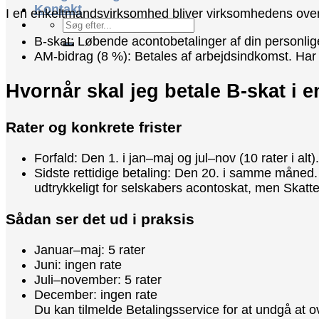
Kontakt
I en enkeltmandsvirksomhed bliver virksomhedens overs
B-skat: Løbende acontobetalinger af din personlig
AM-bidrag (8 %): Betales af arbejdsindkomst. Har 
Hvornår skal jeg betale B-skat i
Rater og konkrete frister
Forfald: Den 1. i jan–maj og jul–nov (10 rater i alt).
Sidste rettidige betaling: Den 20. i samme måned
udtrykkeligt for selskabers acontoskat, men Skatte
Sådan ser det ud i praksis
Januar–maj: 5 rater
Juni: ingen rate
Juli–november: 5 rater
December: ingen rate
Du kan tilmelde Betalingsservice for at undgå at ov