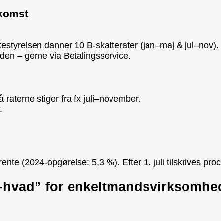
dkomst
estyrelsen danner 10 B-skatterater (jan–maj & jul–nov).
eden – gerne via Betalingsservice.
 raterne stiger fra fx juli–november.
.
rente (2024-opgørelse: 5,3 %). Efter 1. juli tilskrives proc
eg-hvad” for enkeltmandsvirksomhe